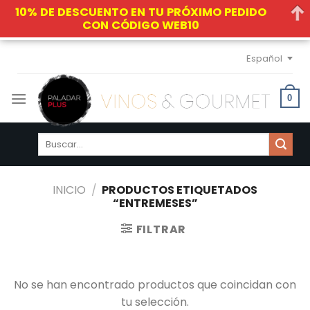
10% DE DESCUENTO EN TU PRÓXIMO PEDIDO
CON CÓDIGO WEB10
Skip
Español
to
content
0
Buscar
por:
INICIO
/
PRODUCTOS ETIQUETADOS
“ENTREMESES”
FILTRAR
No se han encontrado productos que coincidan con
tu selección.