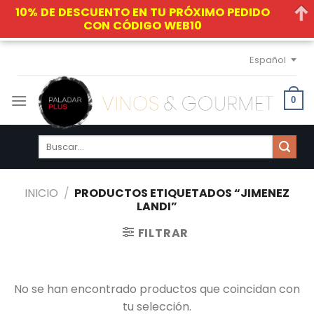
10% DE DESCUENTO EN TU PRÓXIMO PEDIDO
CON CÓDIGO WEB10
Skip
Español
to
content
0
Buscar
por:
INICIO
/
PRODUCTOS ETIQUETADOS “JIMENEZ
LANDI”
FILTRAR
No se han encontrado productos que coincidan con
tu selección.