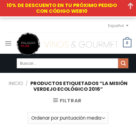
10% DE DESCUENTO EN TU PRÓXIMO PEDIDO
CON CÓDIGO WEB10
Skip
Español
to
content
0
Buscar
por:
INICIO
/
PRODUCTOS ETIQUETADOS “LA MISIÓN
VERDEJO ECOLÓGICO 2016”
FILTRAR