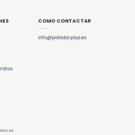
NES
COMO CONTACTAR
info@paladarplus.es
aratos
lus.es