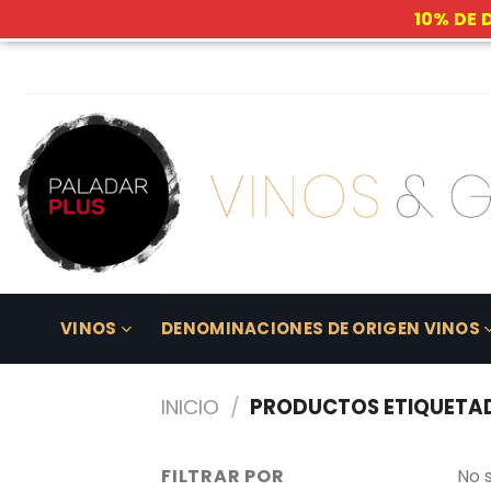
10% DE 
Skip
to
content
VINOS
DENOMINACIONES DE ORIGEN VINOS
INICIO
/
PRODUCTOS ETIQUETA
FILTRAR POR
No 