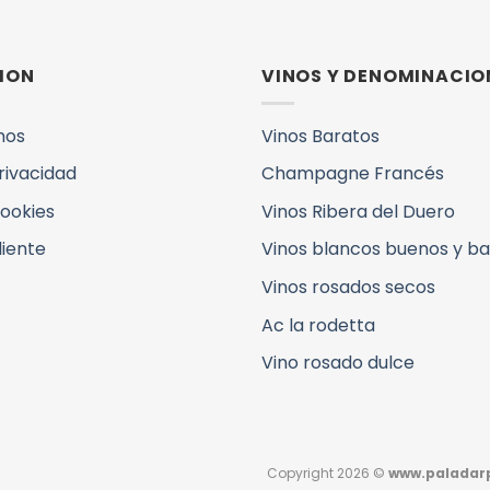
ION
VINOS Y DENOMINACIO
mos
Vinos Baratos
Privacidad
Champagne Francés
Cookies
Vinos Ribera del Duero
liente
Vinos blancos buenos y b
Vinos rosados secos
Ac la rodetta
Vino rosado dulce
Copyright 2026 ©
www.paladarp