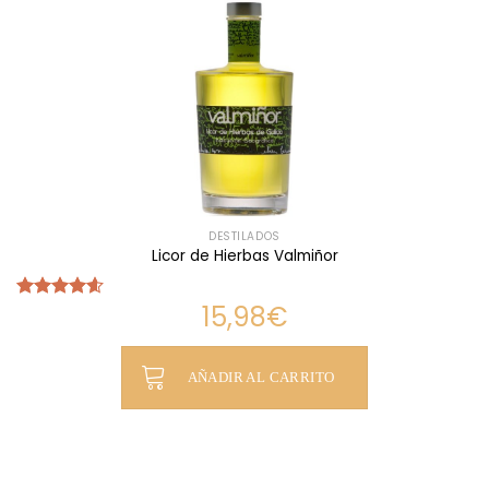
DESTILADOS
Licor de Hierbas Valmiñor
15,98
€
Valorado
con
4.60
de 5
AÑADIR AL CARRITO