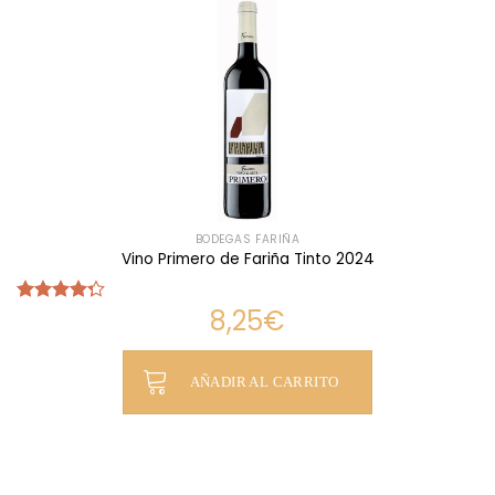
BODEGAS FARIÑA
Vino Primero de Fariña Tinto 2024
8,25
€
Valorado
con
4.30
de 5
AÑADIR AL CARRITO