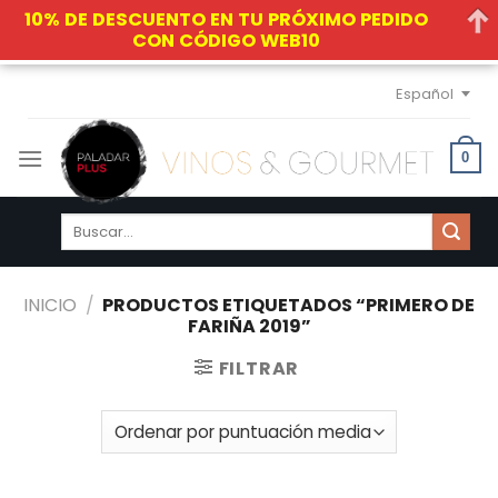
10% DE DESCUENTO EN TU PRÓXIMO PEDIDO
CON CÓDIGO WEB10
Skip
Español
to
content
0
Buscar
por:
INICIO
/
PRODUCTOS ETIQUETADOS “PRIMERO DE
FARIÑA 2019”
FILTRAR