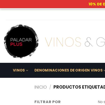
10% DE 
Skip
to
content
VINOS
DENOMINACIONES DE ORIGEN VINOS
INICIO
/
PRODUCTOS ETIQUETADO
FILTRAR POR
No 