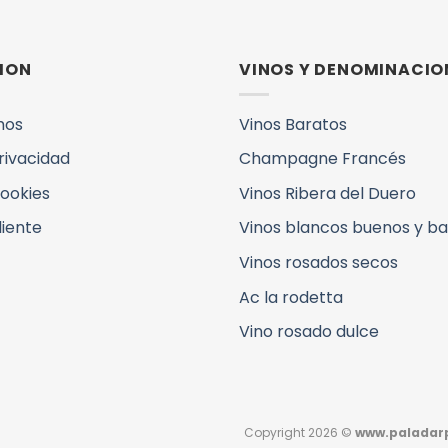
ION
VINOS Y DENOMINACIO
mos
Vinos Baratos
Privacidad
Champagne Francés
Cookies
Vinos Ribera del Duero
liente
Vinos blancos buenos y b
Vinos rosados secos
Ac la rodetta
Vino rosado dulce
Copyright 2026 ©
www.paladarp