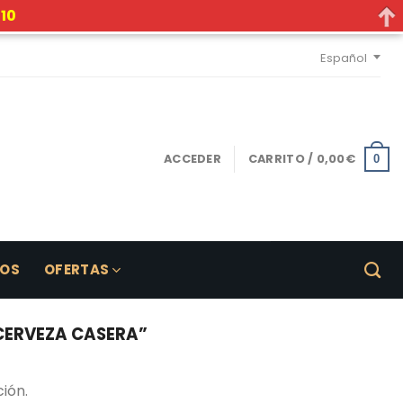
10
Español
ACCEDER
CARRITO /
0,00
€
0
LOS
OFERTAS
CERVEZA CASERA”
ión.