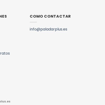
NES
COMO CONTACTAR
info@paladarplus.es
aratos
lus.es