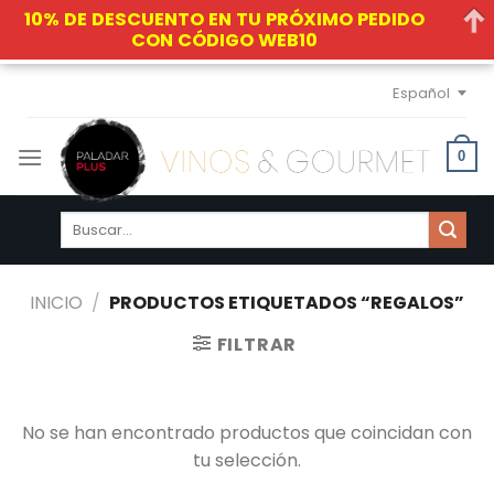
10% DE DESCUENTO EN TU PRÓXIMO PEDIDO
CON CÓDIGO WEB10
Skip
Español
to
content
0
Buscar
por:
INICIO
/
PRODUCTOS ETIQUETADOS “REGALOS”
FILTRAR
No se han encontrado productos que coincidan con
tu selección.