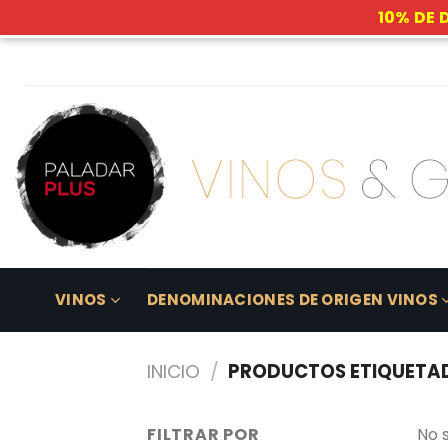
10% DE 
Skip
to
content
VINOS
DENOMINACIONES DE ORIGEN VINOS
INICIO
/
PRODUCTOS ETIQUETAD
FILTRAR POR
No 