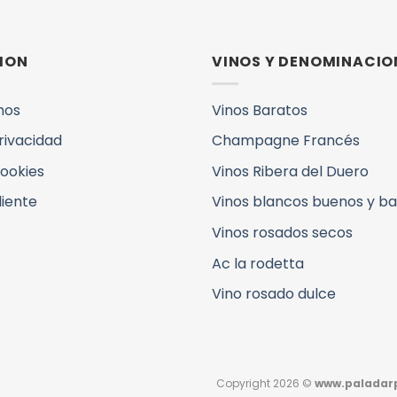
ION
VINOS Y DENOMINACIO
mos
Vinos Baratos
Privacidad
Champagne Francés
Cookies
Vinos Ribera del Duero
liente
Vinos blancos buenos y b
Vinos rosados secos
Ac la rodetta
Vino rosado dulce
Copyright 2026 ©
www.paladarp