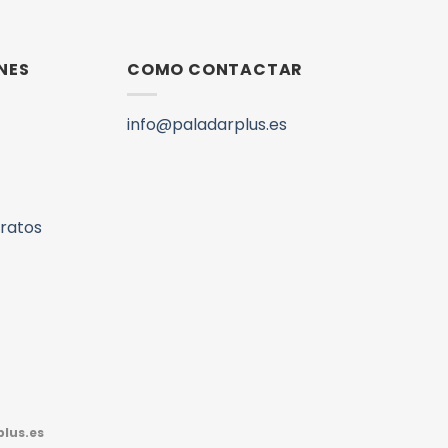
NES
COMO CONTACTAR
info@paladarplus.es
aratos
lus.es