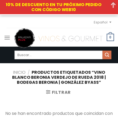
10% DE DESCUENTO EN TU PRÓXIMO PEDIDO
CON CÓDIGO WEB10
Skip
Español
to
content
0
Buscar
por:
INICIO
/
PRODUCTOS ETIQUETADOS “VINO
BLANCO BERONIA VERDEJO DE RUEDA 2018 |
BODEGAS BERONIA | GONZÁLEZ BYASS”
FILTRAR
No se han encontrado productos que coincidan con