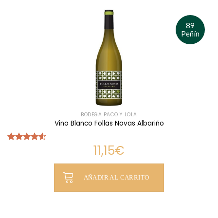
89
Peñín
BODEGA PACO Y LOLA
Vino Blanco Follas Novas Albariño
11,15
€
Valorado
con
4.50
de 5
AÑADIR AL CARRITO