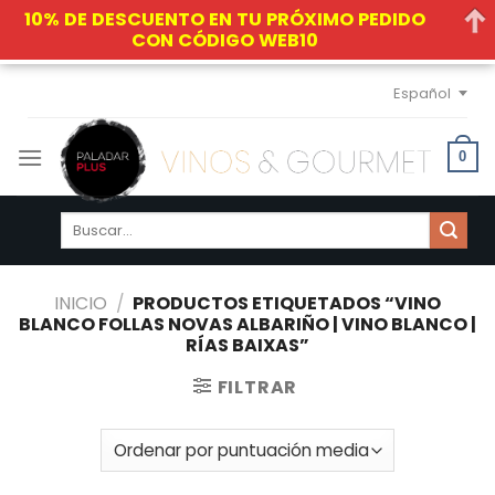
10% DE DESCUENTO EN TU PRÓXIMO PEDIDO
CON CÓDIGO WEB10
Skip
Español
to
content
0
Buscar
por:
INICIO
/
PRODUCTOS ETIQUETADOS “VINO
BLANCO FOLLAS NOVAS ALBARIÑO | VINO BLANCO |
RÍAS BAIXAS”
FILTRAR