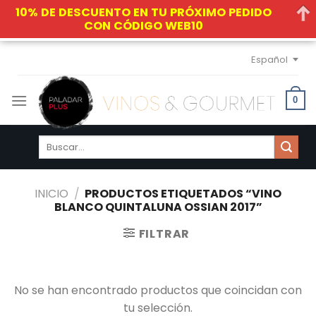
10% DE DESCUENTO EN TU PRÓXIMO PEDIDO
CON CÓDIGO WEB10
Skip
Español
to
content
0
Buscar
por:
INICIO
/
PRODUCTOS ETIQUETADOS “VINO
BLANCO QUINTALUNA OSSIAN 2017”
FILTRAR
No se han encontrado productos que coincidan con
tu selección.