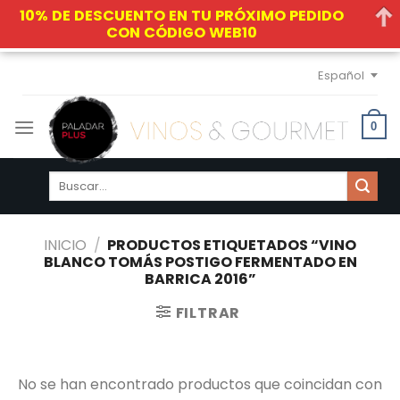
10% DE DESCUENTO EN TU PRÓXIMO PEDIDO
CON CÓDIGO WEB10
Skip
Español
to
content
0
Buscar
por:
INICIO
/
PRODUCTOS ETIQUETADOS “VINO
BLANCO TOMÁS POSTIGO FERMENTADO EN
BARRICA 2016”
FILTRAR
No se han encontrado productos que coincidan con