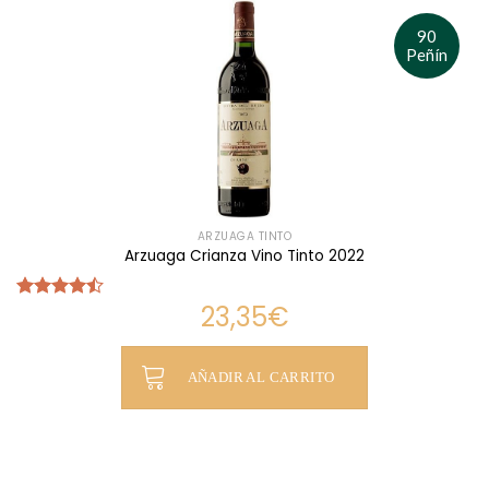
90
Peñín
ARZUAGA TINTO
Arzuaga Crianza Vino Tinto 2022
23,35
€
Valorado
con
4.45
de 5
AÑADIR AL CARRITO