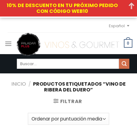
10% DE DESCUENTO EN TU PRÓXIMO PEDIDO
CON CÓDIGO WEB10
Skip
Español
to
content
0
Buscar
por:
INICIO
/
PRODUCTOS ETIQUETADOS “VINO DE
RIBERA DEL DUERO”
FILTRAR