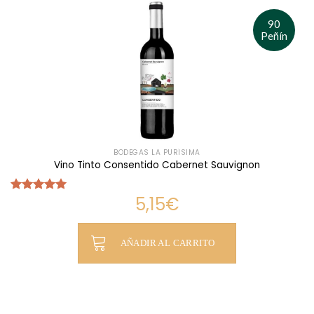
90
Peñín
BODEGAS LA PURÍSIMA
Vino Tinto Consentido Cabernet Sauvignon
5,15
€
Valorado
con
5.00
de 5
AÑADIR AL CARRITO