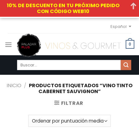
10% DE DESCUENTO EN TU PRÓXIMO PEDIDO
CON CÓDIGO WEB10
Skip
Español
to
content
0
Buscar
por:
INICIO
/
PRODUCTOS ETIQUETADOS “VINO TINTO
CABERNET SAUVIGNON”
FILTRAR