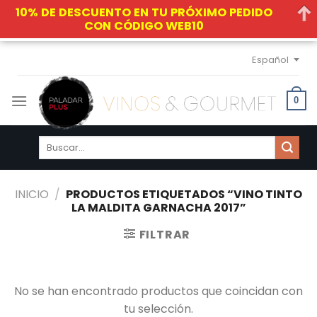
10% DE DESCUENTO EN TU PRÓXIMO PEDIDO
CON CÓDIGO WEB10
Skip
Español
to
content
0
Buscar
por:
INICIO
/
PRODUCTOS ETIQUETADOS “VINO TINTO
LA MALDITA GARNACHA 2017”
FILTRAR
No se han encontrado productos que coincidan con
tu selección.