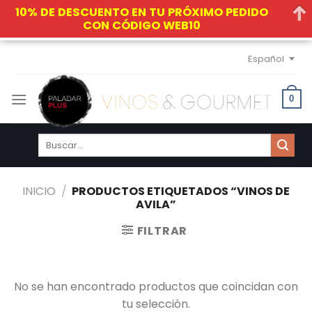
10% DE DESCUENTO EN TU PRÓXIMO PEDIDO
CON CÓDIGO WEB10
Skip
Español
to
content
0
Buscar
por:
INICIO
/
PRODUCTOS ETIQUETADOS “VINOS DE
AVILA”
FILTRAR
No se han encontrado productos que coincidan con
tu selección.