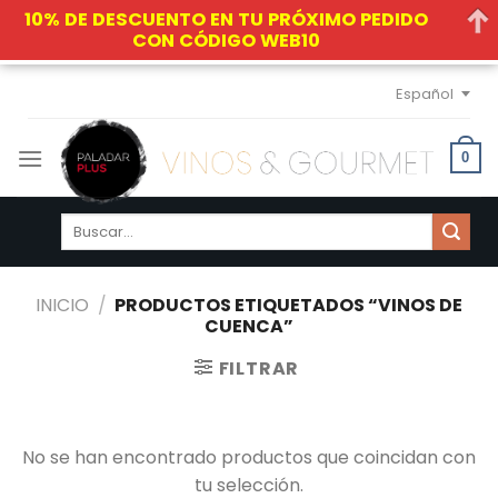
10% DE DESCUENTO EN TU PRÓXIMO PEDIDO
CON CÓDIGO WEB10
Skip
Español
to
content
0
Buscar
por:
INICIO
/
PRODUCTOS ETIQUETADOS “VINOS DE
CUENCA”
FILTRAR
No se han encontrado productos que coincidan con
tu selección.