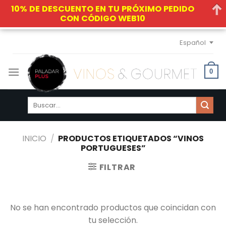
10% DE DESCUENTO EN TU PRÓXIMO PEDIDO
CON CÓDIGO WEB10
Skip
Español
to
content
0
Buscar
por:
INICIO
/
PRODUCTOS ETIQUETADOS “VINOS
PORTUGUESES”
FILTRAR
No se han encontrado productos que coincidan con
tu selección.