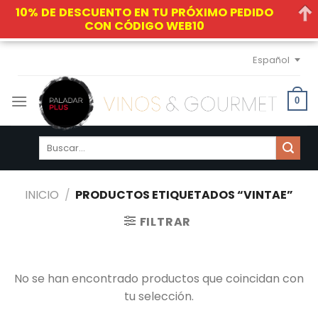
10% DE DESCUENTO EN TU PRÓXIMO PEDIDO
CON CÓDIGO WEB10
Skip
Español
to
content
0
Buscar
por:
INICIO
/
PRODUCTOS ETIQUETADOS “VINTAE”
FILTRAR
No se han encontrado productos que coincidan con
tu selección.