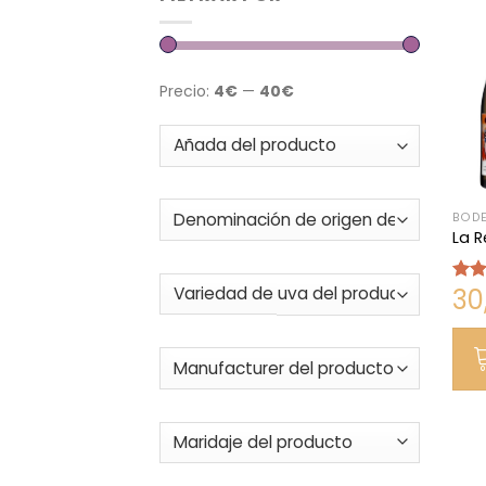
Precio:
4€
—
40€
BODE
La R
30
Valo
con
de 5