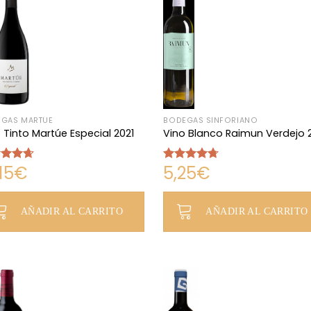
GAS MARTÚE
BODEGAS SINFORIANO
 Tinto Martúe Especial 2021
Vino Blanco Raimun Verdejo 
15
€
5,25
€
rado
Valorado
4.67
con
4.67
de 5
AÑADIR AL CARRITO
AÑADIR AL CARRITO