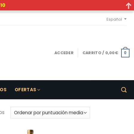
10
Español
ACCEDER
CARRITO /
0,00
€
0
LOS
OFERTAS
os