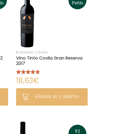
ín
Peñín
BODEGAS COVILA
12
Vino Tinto Covila Gran Reserva
2017
18,63
€
Valorado
con
4.67
de 5
AÑADIR AL CARRITO
91