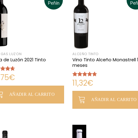
Peñín
Peñ
EGAS LUZÓN
ALCEÑO TINTO
Vino Tinto Alceño Monastrell 
 de Luzón 2021 Tinto
meses
,75
€
rado
11,32
€
4.67
Valorado
con
4.67
de 5
AÑADIR AL CARRITO
AÑADIR AL CARRITO