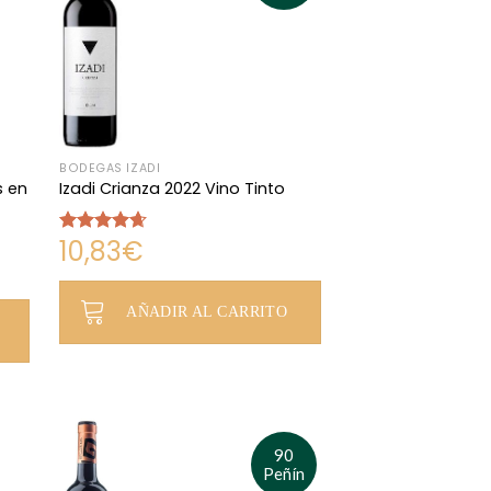
BODEGAS IZADI
s en
Izadi Crianza 2022 Vino Tinto
10,83
€
Valorado
con
4.65
de 5
AÑADIR AL CARRITO
90
Peñín