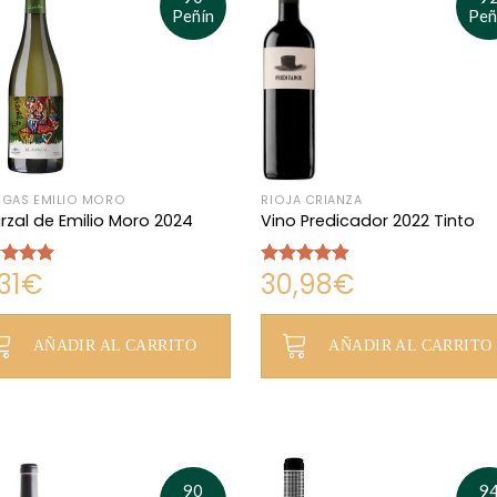
Peñín
Peñ
GAS EMILIO MORO
RIOJA CRIANZA
arzal de Emilio Moro 2024
Vino Predicador 2022 Tinto
31
€
30,98
€
rado
Valorado
5.00
con
4.84
de 5
AÑADIR AL CARRITO
AÑADIR AL CARRITO
90
9