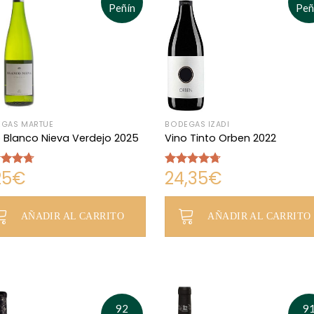
Peñín
Peñ
GAS MARTÚE
BODEGAS IZADI
 Blanco Nieva Verdejo 2025
Vino Tinto Orben 2022
25
€
24,35
€
rado
Valorado
4.69
con
4.69
de 5
AÑADIR AL CARRITO
AÑADIR AL CARRITO
92
9