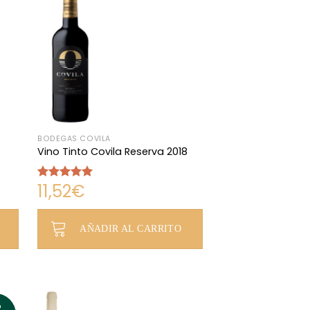
BODEGAS COVILA
Vino Tinto Covila Reserva 2018
11,52
€
Valorado
con
5.00
de 5
AÑADIR AL CARRITO
2