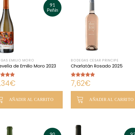
91
Peñín
GAS EMILIO MORO
BODEGAS CÉSAR PRÍNCIPE
evelía de Emilio Moro 2023
Charlatán Rosado 2025
,34
€
7,62
€
rado
Valorado
5.00
con
5.00
de 5
AÑADIR AL CARRITO
AÑADIR AL CARRITO
90
9