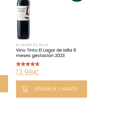
EL LAGAR DE ISILLA
Vino Tinto El Lagar de Isilla 9
meses gestación 2023
13,98
€
Valorado
con
4.64
de 5
AÑADIR AL CARRITO