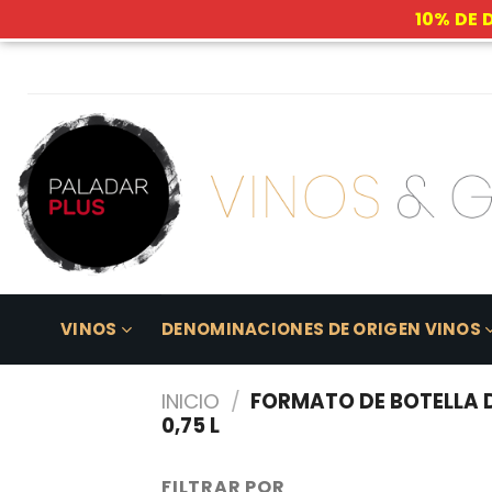
10% DE 
Skip
to
content
VINOS
DENOMINACIONES DE ORIGEN VINOS
INICIO
/
FORMATO DE BOTELLA 
0,75 L
FILTRAR POR