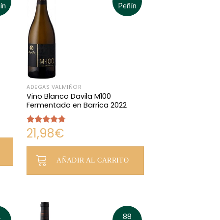
ín
Peñín
ADEGAS VALMIÑOR
Vino Blanco Davila M100
Fermentado en Barrica 2022
21,98
€
Valorado
con
4.69
de 5
AÑADIR AL CARRITO
1
88