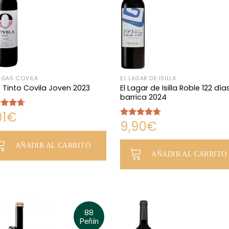
GAS COVILA
EL LAGAR DE ISILLA
El Lagar de Isilla Roble 122 día
 Tinto Covila Joven 2023
barrica 2024
91
€
rado
9,90
€
4.67
Valorado
con
4.66
de 5
AÑADIR AL CARRITO
AÑADIR AL CARRITO
88
Peñín