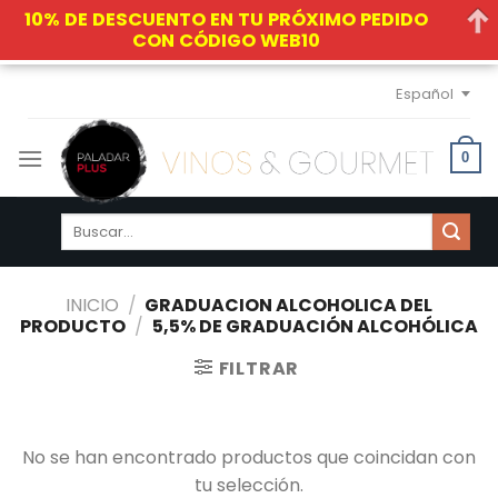
10% DE DESCUENTO EN TU PRÓXIMO PEDIDO
CON CÓDIGO WEB10
Skip
Español
to
content
0
Buscar
por:
INICIO
/
GRADUACION ALCOHOLICA DEL
PRODUCTO
/
5,5% DE GRADUACIÓN ALCOHÓLICA
FILTRAR
No se han encontrado productos que coincidan con
tu selección.