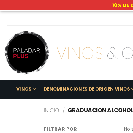
10% DE 
Skip
to
content
VINOS
DENOMINACIONES DE ORIGEN VINOS
INICIO
/
GRADUACION ALCOHOL
FILTRAR POR
No 