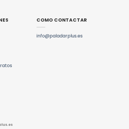
NES
COMO CONTACTAR
info@paladarplus.es
aratos
lus.es