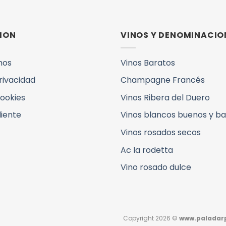
ION
VINOS Y DENOMINACIO
mos
Vinos Baratos
Privacidad
Champagne Francés
Cookies
Vinos Ribera del Duero
liente
Vinos blancos buenos y b
Vinos rosados secos
Ac la rodetta
Vino rosado dulce
Copyright 2026 ©
www.paladarp