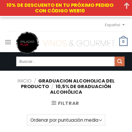
10% DE DESCUENTO EN TU PRÓXIMO PEDIDO
CON CÓDIGO WEB10
Skip
Español
to
content
0
Buscar
por:
INICIO
/
GRADUACION ALCOHOLICA DEL
PRODUCTO
/
10,5% DE GRADUACIÓN
ALCOHÓLICA
FILTRAR