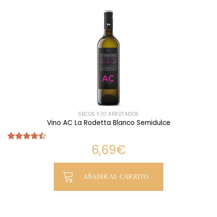
SECOS Y/O AFRUTADOS
Vino AC La Rodetta Blanco Semidulce
6,69
€
Valorado
con
4.49
de 5
AÑADIR AL CARRITO