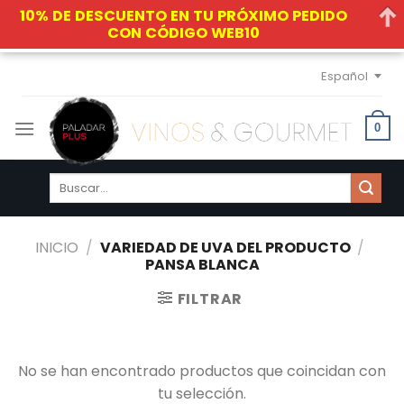
10% DE DESCUENTO EN TU PRÓXIMO PEDIDO
CON CÓDIGO WEB10
Skip
Español
to
content
0
Buscar
por:
INICIO
/
VARIEDAD DE UVA DEL PRODUCTO
/
PANSA BLANCA
FILTRAR
No se han encontrado productos que coincidan con
tu selección.