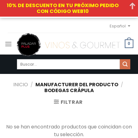
10% DE DESCUENTO EN TU PRÓXIMO PEDIDO
CON CÓDIGO WEB10
Skip
Español
to
content
0
Buscar
por:
INICIO
/
MANUFACTURER DEL PRODUCTO
/
BODEGAS CRÁPULA
FILTRAR
No se han encontrado productos que coincidan con
tu selección.