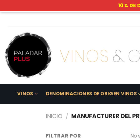
10% DE 
Skip
to
content
VINOS
DENOMINACIONES DE ORIGEN VINOS
INICIO
/
MANUFACTURER DEL P
FILTRAR POR
No 