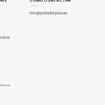
NES
COMO CONTACTAR
info@paladarplus.es
aratos
lus.es