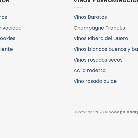
ION
VINOS Y DENOMINACIO
mos
Vinos Baratos
Privacidad
Champagne Francés
Cookies
Vinos Ribera del Duero
liente
Vinos blancos buenos y b
Vinos rosados secos
Ac la rodetta
Vino rosado dulce
Copyright 2026 ©
www.paladarp