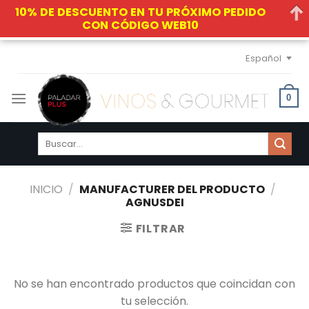
10% DE DESCUENTO EN TU PRÓXIMO PEDIDO
CON CÓDIGO WEB10
Skip
Español
to
content
0
Buscar
por:
INICIO
/
MANUFACTURER DEL PRODUCTO
/
AGNUSDEI
FILTRAR
No se han encontrado productos que coincidan con
tu selección.