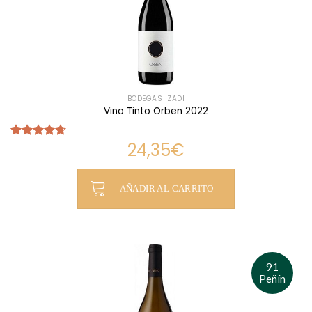
BODEGAS IZADI
Vino Tinto Orben 2022
24,35
€
Valorado
con
4.69
de 5
AÑADIR AL CARRITO
91
Peñín