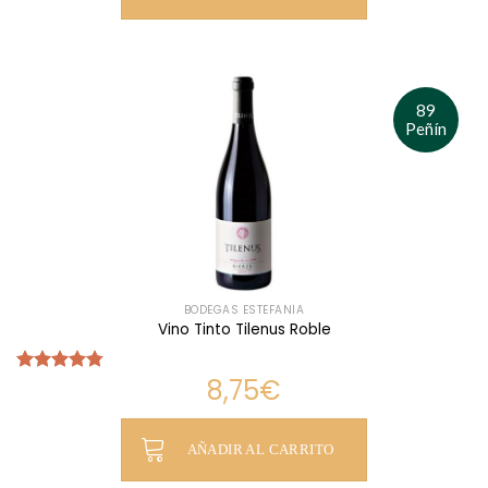
89
Peñín
BODEGAS ESTEFANÍA
Vino Tinto Tilenus Roble
8,75
€
Valorado
con
4.75
de 5
AÑADIR AL CARRITO