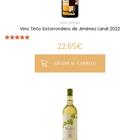
UVA SYRAH
Vino Tinto Sotorrondero de Jiménez Landi 2022
22,65
€
Valorado
con
5.00
de 5
AÑADIR AL CARRITO