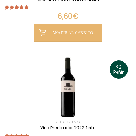
6,60
€
Valorado
con
4.87
de 5
AÑADIR AL CARRITO
92
Peñín
RIOJA CRIANZA
Vino Predicador 2022 Tinto