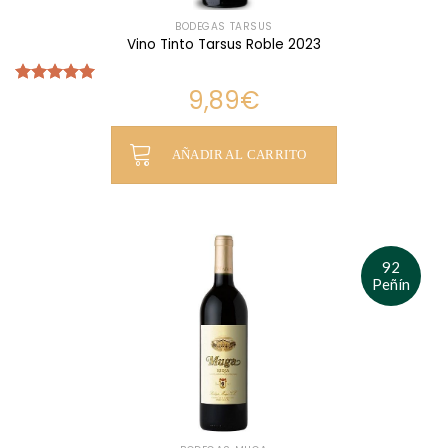
BODEGAS TARSUS
Vino Tinto Tarsus Roble 2023
9,89
€
Valorado
con
5.00
de 5
AÑADIR AL CARRITO
92
Peñín