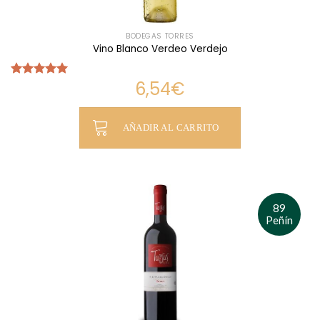
BODEGAS TORRES
Vino Blanco Verdeo Verdejo
6,54
€
Valorado
con
5.00
de 5
AÑADIR AL CARRITO
89
Peñín