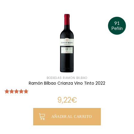
91
Peñín
BODEGAS RAMÓN BILBAO
Ramón Bilbao Crianza Vino Tinto 2022
9,22
€
Valorado
con
4.71
de 5
AÑADIR AL CARRITO