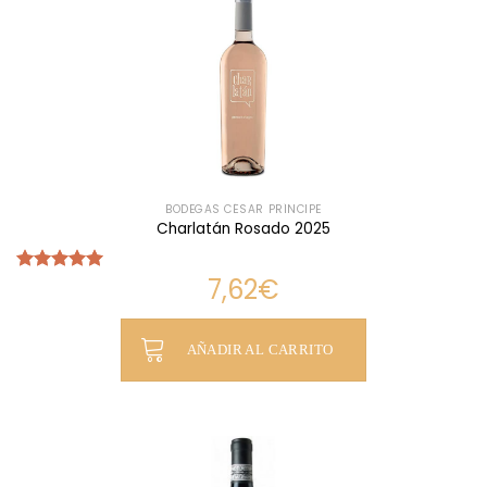
BODEGAS CÉSAR PRÍNCIPE
Charlatán Rosado 2025
7,62
€
Valorado
con
5.00
de 5
AÑADIR AL CARRITO