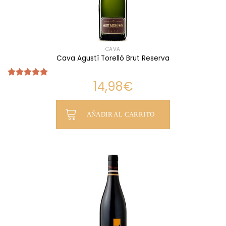
CAVA
Cava Agustí Torelló Brut Reserva
14,98
€
Valorado
con
5.00
de 5
AÑADIR AL CARRITO