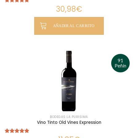
30,98
€
Valorado
con
4.84
de 5
AÑADIR AL CARRITO
91
Peñín
BODEGAS LA PURÍSIMA
Vino Tinto Old Vines Expression