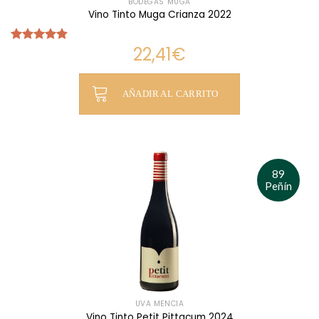
BODEGAS MUGA
Vino Tinto Muga Crianza 2022
22,41
€
Valorado
con
4.90
de 5
AÑADIR AL CARRITO
89
Peñín
UVA MENCÍA
Vino Tinto Petit Pittacum 2024