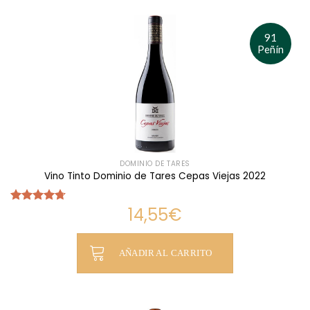
91
Peñín
DOMINIO DE TARES
Vino Tinto Dominio de Tares Cepas Viejas 2022
14,55
€
Valorado
con
4.70
de 5
AÑADIR AL CARRITO