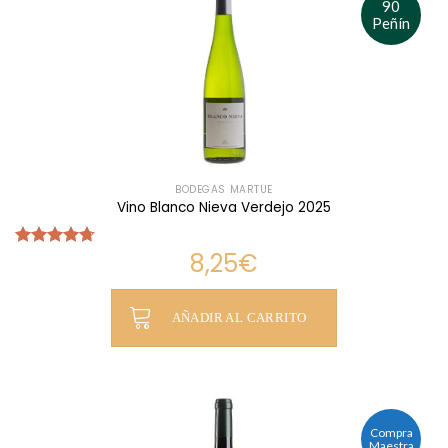
90
Peñín
BODEGAS MARTÚE
Vino Blanco Nieva Verdejo 2025
8,25
€
Valorado
con
4.69
de 5
AÑADIR AL CARRITO
Compra
Maestra