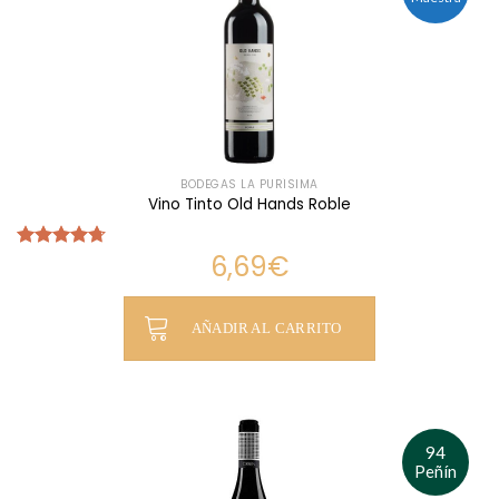
BODEGAS LA PURÍSIMA
Vino Tinto Old Hands Roble
6,69
€
Valorado
con
4.69
de 5
AÑADIR AL CARRITO
94
Peñín