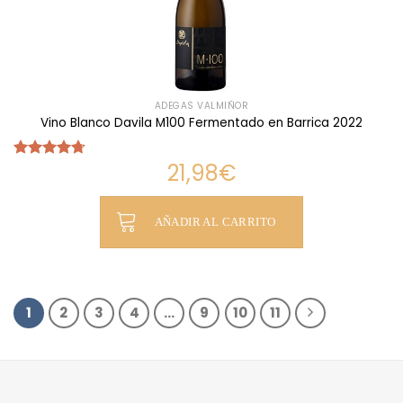
ADEGAS VALMIÑOR
Vino Blanco Davila M100 Fermentado en Barrica 2022
21,98
€
Valorado
con
4.69
de 5
AÑADIR AL CARRITO
1
2
3
4
…
9
10
11