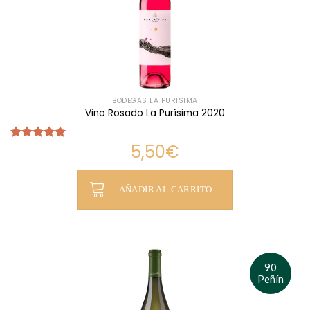
BODEGAS LA PURÍSIMA
Vino Rosado La Purísima 2020
5,50
€
Valorado
con
5.00
de 5
AÑADIR AL CARRITO
90
Peñín