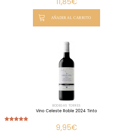
11,85
€
Valorado
con
4.80
de 5
AÑADIR AL CARRITO
BODEGAS TORRES
Vino Celeste Roble 2024 Tinto
9,95
€
Valorado
con
4.77