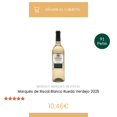
de 5
AÑADIR AL CARRITO
91
Peñín
BODEGAS MARQUÉS DE RISCAL
Marqués de Riscal Blanco Rueda Verdejo 2025
10,46
€
Valorado
con
4.75
de 5