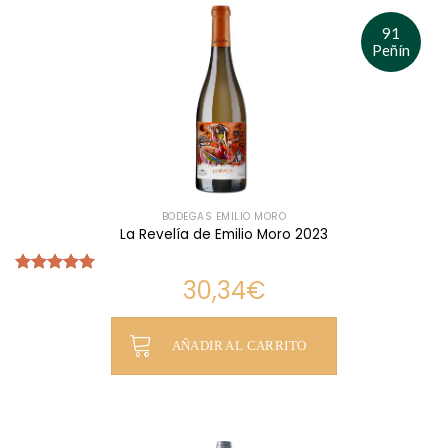
91
Peñín
BODEGAS EMILIO MORO
La Revelía de Emilio Moro 2023
30,34
€
Valorado
con
5.00
de 5
AÑADIR AL CARRITO