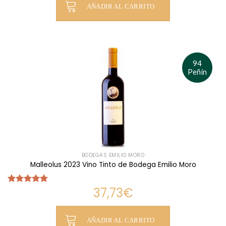
AÑADIR AL CARRITO
94
Peñín
BODEGAS EMILIO MORO
Malleolus 2023 Vino Tinto de Bodega Emilio Moro
37,73
€
Valorado
con
4.75
de 5
AÑADIR AL CARRITO