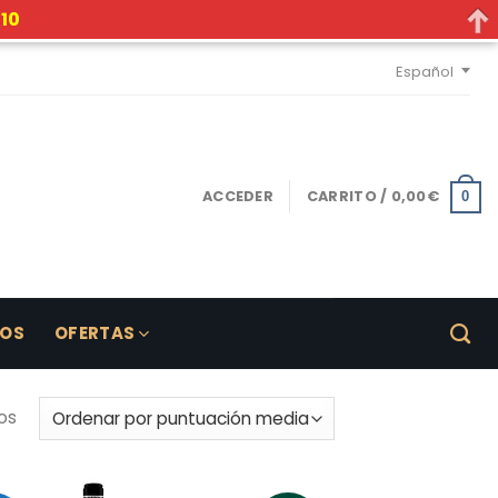
10
Español
ACCEDER
CARRITO /
0,00
€
0
LOS
OFERTAS
os