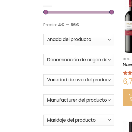
Precio:
4€
—
66€
BODE
Nava
6,
Valo
con
de 5