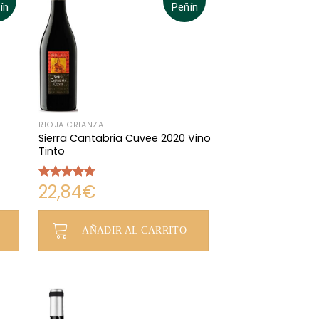
ín
Peñín
RIOJA CRIANZA
Sierra Cantabria Cuvee 2020 Vino
Tinto
22,84
€
Valorado
con
4.67
de 5
AÑADIR AL CARRITO