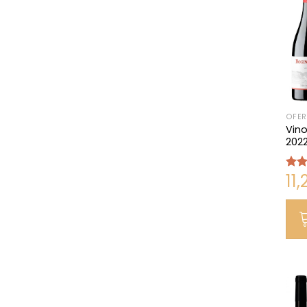
OFER
Vino
202
11,
Valo
con
de 5