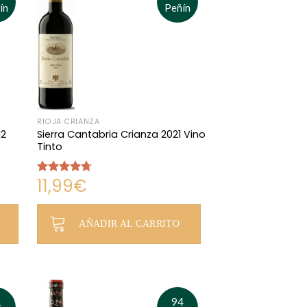
ín
Peñín
RIOJA CRIANZA
12
Sierra Cantabria Crianza 2021 Vino
Tinto
11,99
€
Valorado
con
4.67
de 5
AÑADIR AL CARRITO
1
94