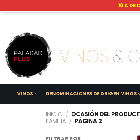
10% DE 
Skip
to
content
VINOS
DENOMINACIONES DE ORIGEN VINOS
INICIO
/
OCASIÓN DEL PRODUC
FAMILIA
/
PÁGINA 2
FILTRAR POR