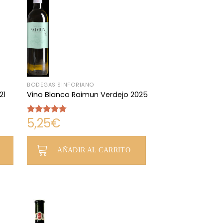
BODEGAS SINFORIANO
21
Vino Blanco Raimun Verdejo 2025
5,25
€
Valorado
con
4.67
de 5
AÑADIR AL CARRITO