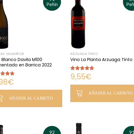
Peñín
Peñ
AS VALMIÑOR
ARZUAGA TINTO
 Blanco Davila M100
Vino La Planta Arzuaga Tinto
mentado en Barrica 2022
9,55
€
Valorado
,98
€
con
4.68
rado
de 5
4.69
AÑADIR AL CARRITO
AÑADIR AL CARRITO
92
9