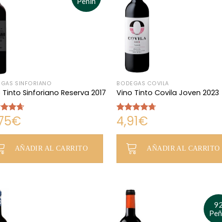
Peñín
GAS SINFORIANO
BODEGAS COVILA
 Tinto Sinforiano Reserva 2017
Vino Tinto Covila Joven 2023
,75
€
4,91
€
rado
Valorado
4.67
con
4.67
de 5
AÑADIR AL CARRITO
AÑADIR AL CARRITO
9
Peñ