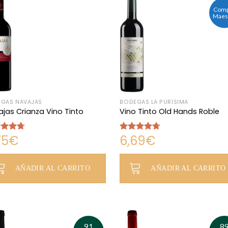
Comp
Maes
GAS NAVAJAS
BODEGAS LA PURÍSIMA
jas Crianza Vino Tinto
Vino Tinto Old Hands Roble
75
€
6,69
€
rado
Valorado
4.69
con
4.69
de 5
AÑADIR AL CARRITO
AÑADIR AL CARRITO
91
8