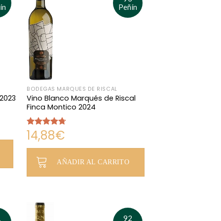
ín
Peñín
BODEGAS MARQUÉS DE RISCAL
Vino Blanco Marqués de Riscal
 2023
Finca Montico 2024
14,88
€
Valorado
con
4.67
de 5
AÑADIR AL CARRITO
1
92