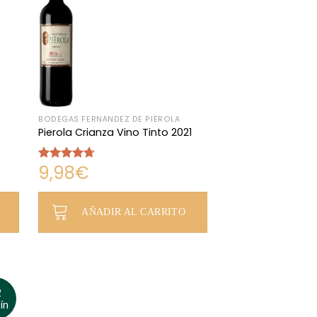
BODEGAS FERNÁNDEZ DE PIÉROLA
Pierola Crianza Vino Tinto 2021
9,98
€
Valorado
con
4.66
de 5
AÑADIR AL CARRITO
2
ín