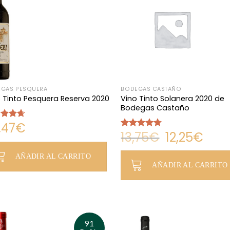
GAS PESQUERA
BODEGAS CASTAÑO
Vino Tinto Solanera 2020 de
 Tinto Pesquera Reserva 2020
Bodegas Castaño
,47
€
rado
El
El
13,75
€
12,25
€
4.67
Valorado
precio
precio
con
4.67
original
actual
El
El
de 5
era:
es:
AÑADIR AL CARRITO
13,75€.
12,25€.
precio
precio
AÑADIR AL CARRITO
original
actual
era:
es:
13,75€.
12,25€.
91