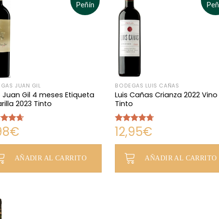
Peñín
Peñ
GAS JUAN GIL
BODEGAS LUIS CAÑAS
 Juan Gil 4 meses Etiqueta
Luis Cañas Crianza 2022 Vino
illa 2023 Tinto
Tinto
98
€
12,95
€
rado
Valorado
4.67
con
4.67
de 5
AÑADIR AL CARRITO
AÑADIR AL CARRITO