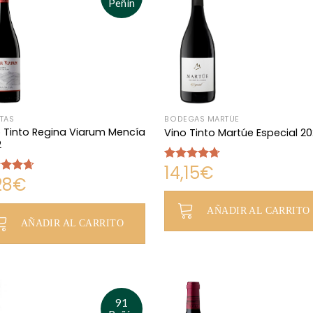
Peñín
TAS
BODEGAS MARTÚE
 Tinto Regina Viarum Mencía
Vino Tinto Martúe Especial 20
2
14,15
€
Valorado
28
€
con
4.67
rado
de 5
4.67
AÑADIR AL CARRITO
AÑADIR AL CARRITO
91