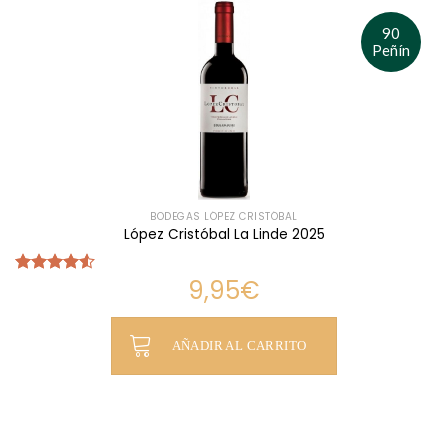
90
Peñín
BODEGAS LÓPEZ CRISTÓBAL
López Cristóbal La Linde 2025
9,95
€
Valorado
con
4.52
de 5
AÑADIR AL CARRITO