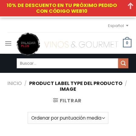
10% DE DESCUENTO EN TU PRÓXIMO PEDIDO
CON CÓDIGO WEB10
Skip
Español
to
content
0
Buscar
por:
INICIO
/
PRODUCT LABEL TYPE DEL PRODUCTO
/
IMAGE
FILTRAR