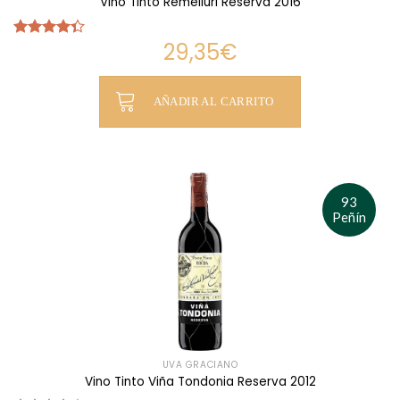
Vino Tinto Remelluri Reserva 2016
29,35
€
Valorado
con
4.33
de 5
AÑADIR AL CARRITO
93
Peñín
UVA GRACIANO
Vino Tinto Viña Tondonia Reserva 2012