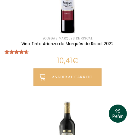
BODEGAS MARQUÉS DE RISCAL
Vino Tinto Arienzo de Marqués de Riscal 2022
10,41
€
Valorado
con
4.63
de 5
AÑADIR AL CARRITO
95
Peñín