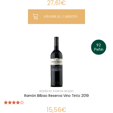
27,61
€
Valorado
con
4.00
de 5
AÑADIR AL CARRITO
92
Peñín
BODEGAS RAMÓN BILBAO
Ramón Bilbao Reserva Vino Tinto 2019
15,56
€
Valorado
con
4.00