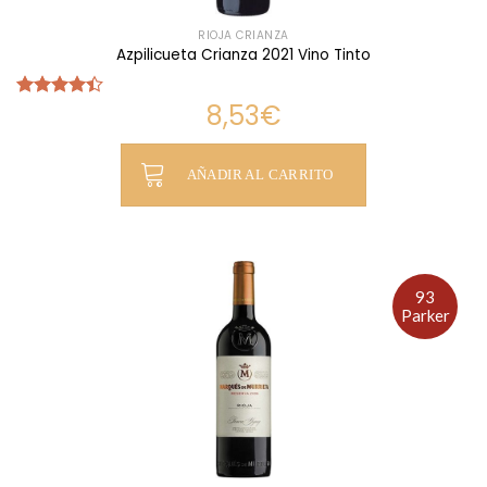
RIOJA CRIANZA
Azpilicueta Crianza 2021 Vino Tinto
8,53
€
Valorado
con
4.42
de 5
AÑADIR AL CARRITO
93
Parker