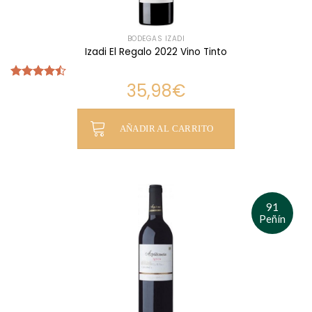
BODEGAS IZADI
Izadi El Regalo 2022 Vino Tinto
35,98
€
Valorado
con
4.44
de 5
AÑADIR AL CARRITO
91
Peñín