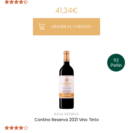
41,34
€
Valorado
con
4.33
de 5
AÑADIR AL CARRITO
92
Peñín
RIOJA RESERVA
Contino Reserva 2021 Vino Tinto