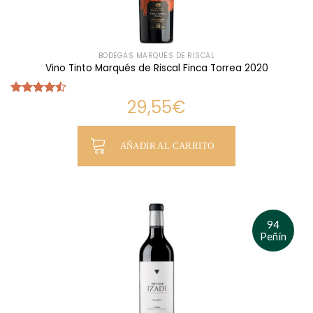
BODEGAS MARQUÉS DE RISCAL
Vino Tinto Marqués de Riscal Finca Torrea 2020
29,55
€
Valorado
con
4.46
de 5
AÑADIR AL CARRITO
94
Peñín