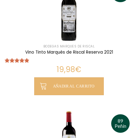
BODEGAS MARQUÉS DE RISCAL
Vino Tinto Marqués de Riscal Reserva 2021
19,98
€
Valorado
con
4.81
de 5
AÑADIR AL CARRITO
89
Peñín