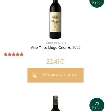
Peñín
BODEGAS MUGA
Vino Tinto Muga Crianza 2022
22,41
€
Valorado
con
4.90
de 5
AÑADIR AL CARRITO
93
Peñín