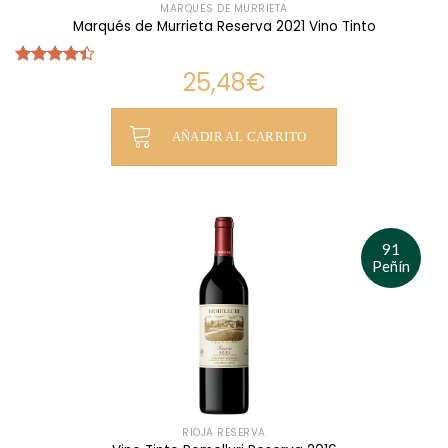
MARQUÉS DE MURRIETA
Marqués de Murrieta Reserva 2021 Vino Tinto
25,48
€
Valorado
con
4.38
de 5
AÑADIR AL CARRITO
91
Peñín
RIOJA RESERVA