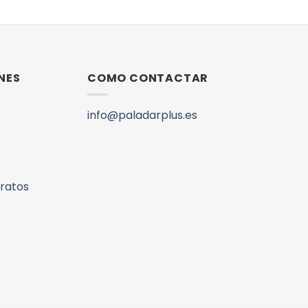
NES
COMO CONTACTAR
info@paladarplus.es
aratos