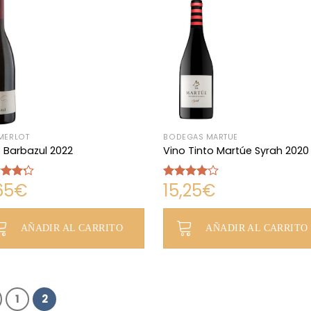
MERLOT
BODEGAS MARTÚE
 Barbazul 2022
Vino Tinto Martúe Syrah 2020
65
€
15,25
€
rado
Valorado
4.24
con
4.00
de 5
AÑADIR AL CARRITO
AÑADIR AL CARRITO
1
2