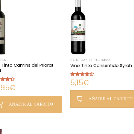
TAS
BODEGAS LA PURÍSIMA
 Tinto Camins del Priorat
Vino Tinto Consentido Syrah
4
5,15
€
Valorado
,95
€
con
4.33
rado
de 5
4.33
AÑADIR AL CARRITO
AÑADIR AL CARRITO