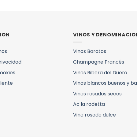
ION
VINOS Y DENOMINACIO
mos
Vinos Baratos
Privacidad
Champagne Francés
Cookies
Vinos Ribera del Duero
liente
Vinos blancos buenos y b
Vinos rosados secos
Ac la rodetta
Vino rosado dulce