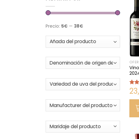
Precio:
5€
—
38€
OFER
Vino
202
23
Valo
con
de 5