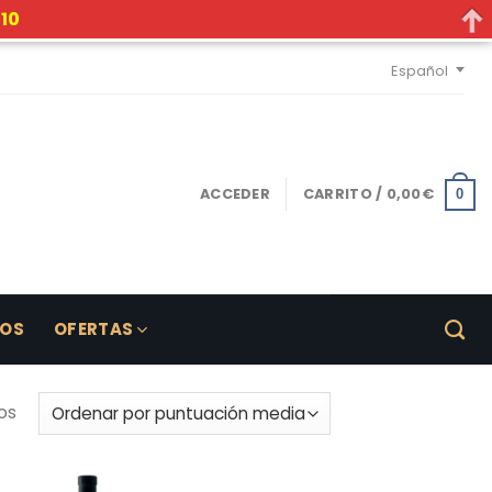
10
Español
ACCEDER
CARRITO /
0,00
€
0
LOS
OFERTAS
os