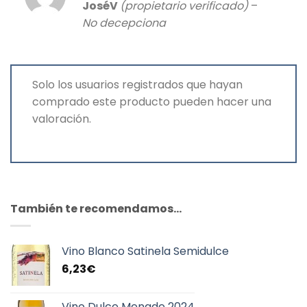
Valorado
JoséV
(propietario verificado)
–
con
5
de 5
No decepciona
Solo los usuarios registrados que hayan
comprado este producto pueden hacer una
valoración.
También te recomendamos…
Vino Blanco Satinela Semidulce
6,23
€
Vino Dulce Menade 2024