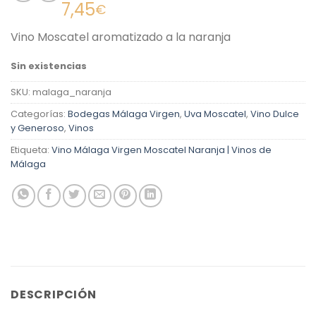
Valorado
2
7,45
€
con
4.50
de 5 en
Vino Moscatel aromatizado a la naranja
base a
valoraciones
de clientes
Sin existencias
SKU:
malaga_naranja
Categorías:
Bodegas Málaga Virgen
,
Uva Moscatel
,
Vino Dulce
y Generoso
,
Vinos
Etiqueta:
Vino Málaga Virgen Moscatel Naranja | Vinos de
Málaga
DESCRIPCIÓN