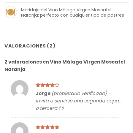
Maridaje del Vino Málaga Virgen Moscatel
Naranja: perfecto con cualquier tipo de postres
VALORACIONES (2)
2 valoraciones en
Vino Málaga Virgen Moscatel
Naranja
Valorado
Jorge
(propietario verificado)
–
con
4
de
Invita a servirse una segunda copa…
5
o tercera 🙂