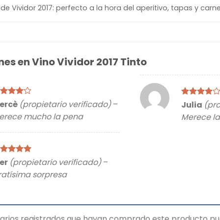
de Vividor 2017: perfecto a la hora del aperitivo, tapas y carn
nes en
Vino Vividor 2017 Tinto
lorado
ercè
(propietario verificado)
–
Valorado
Julia
(pro
on
4
de
con
4
de
erece mucho la pena
Merece l
5
lorado
ker
(propietario verificado)
–
on
5
de 5
ratísima sorpresa
suarios registrados que hayan comprado este producto pu