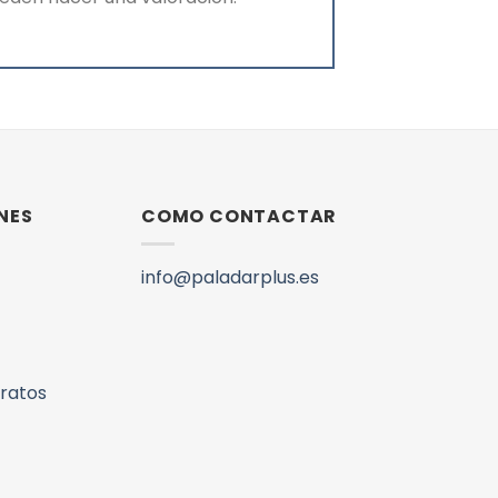
NES
COMO CONTACTAR
info@paladarplus.es
aratos