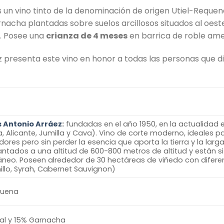
 un vino tinto de la denominación de origen Utiel-Requen
nacha plantadas sobre suelos arcillosos situados al oeste
. Posee una
crianza de
4 meses
en barrica de roble ame
presenta este vino en honor a todas las personas que di
 Antonio Arráez
:
fundadas en el año 1950, en la actualidad
a, Alicante, Jumilla y Cava). Vino de corte moderno, ideales p
res pero sin perder la esencia que aporta la tierra y la larga 
antados a una altitud de 600-800 metros de altitud y están 
áneo. Poseen alrededor de 30 hectáreas de viñedo con difere
llo, Syrah, Cabernet Sauvignon)
quena
al y 15% Garnacha