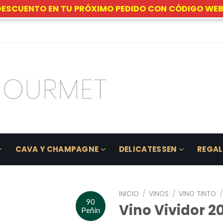
DESCUENTO EN TU PRÓXIMO PEDIDO CON CÓDIGO WEB
CAVA Y CHAMPAGNE
DELICATESSEN
REGA
INICIO
/
VINOS
/
VINO TINTO
/
90
Vino Vividor 20
Peñín