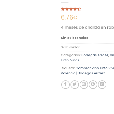
Valorado
3
6,76
€
con
4.33
de 5 en
4 meses de crianza en rob
base a
valoraciones
de clientes
Sin existencias
SKU:
vividor
Categorías:
Bodegas Arraéz
,
Vi
Tinto
,
Vinos
Etiqueta:
Comprar Vino Tinto Vivi
Valencia | Bodegas Arráez