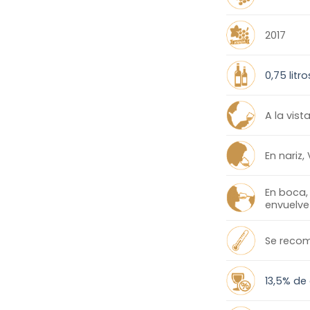
2017
0,75 litro
A la vist
En nariz,
En boca,
envuelve
Se recomi
13,5% de