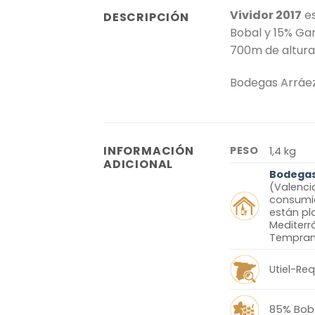
Vividor 2017
es
DESCRIPCIÓN
Bobal y 15% Gar
700m de altura
Bodegas Arráez 
INFORMACIÓN
PESO
1,4 kg
ADICIONAL
Bodegas
(Valenci
consumido
están pl
Mediterr
Temprani
Utiel-Re
85% Bob