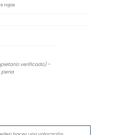
es rojas
pietario verificado)
–
a pena
eden hacer una valoración.