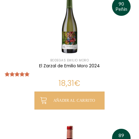
90
Peñín
BODEGAS EMILIO MORO
El Zarzal de Emilio Moro 2024
18,31
€
Valorado
con
5.00
de 5
AÑADIR AL CARRITO
89