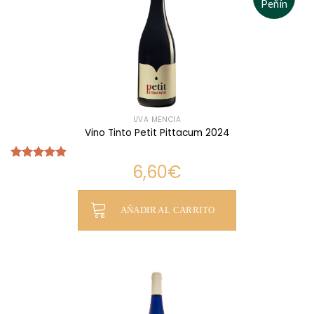
Peñín
UVA MENCÍA
Vino Tinto Petit Pittacum 2024
6,60
€
Valorado
con
4.87
de 5
AÑADIR AL CARRITO