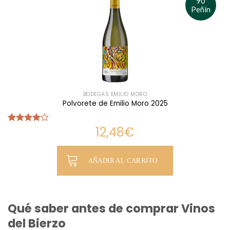
90
Peñín
BODEGAS EMILIO MORO
Polvorete de Emilio Moro 2025
12,48
€
Valorado
con
4.00
de 5
AÑADIR AL CARRITO
Qué saber antes de comprar Vinos
del Bierzo