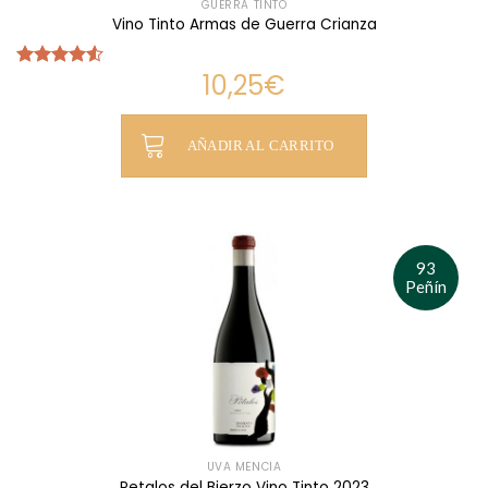
GUERRA TINTO
Vino Tinto Armas de Guerra Crianza
10,25
€
Valorado
con
4.52
de 5
AÑADIR AL CARRITO
93
Peñín
UVA MENCÍA
Petalos del Bierzo Vino Tinto 2023