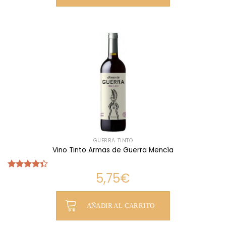
GUERRA TINTO
Vino Tinto Armas de Guerra Mencía
5,75
€
Valorado
con
4.33
de 5
AÑADIR AL CARRITO