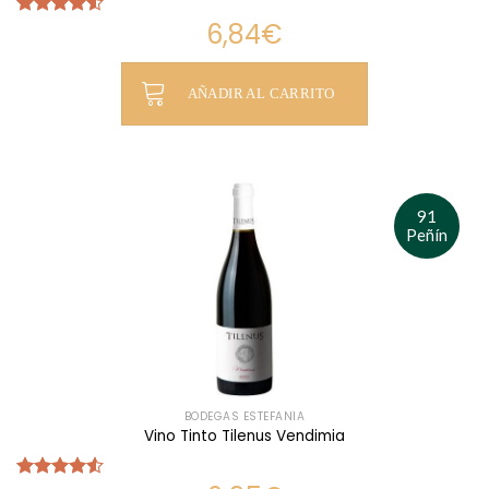
6,84
€
Valorado
con
4.50
de 5
AÑADIR AL CARRITO
91
Peñín
BODEGAS ESTEFANÍA
Vino Tinto Tilenus Vendimia