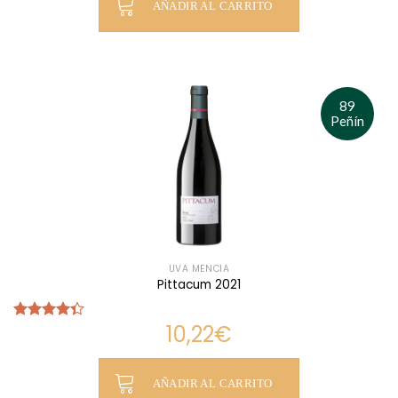
AÑADIR AL CARRITO
89
Peñín
UVA MENCÍA
Pittacum 2021
10,22
€
Valorado
con
4.33
de 5
AÑADIR AL CARRITO