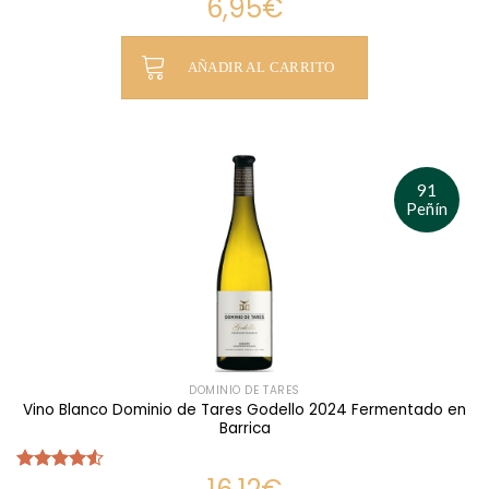
6,95
€
Valorado
con
4.50
de 5
AÑADIR AL CARRITO
91
Peñín
DOMINIO DE TARES
Vino Blanco Dominio de Tares Godello 2024 Fermentado en
Barrica
Valorado