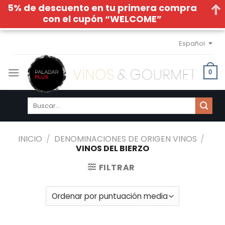
5% de descuento en tu primera compra
con el cupón “WELCOME”
Skip
Español
to
content
0
Buscar
por:
INICIO
/
DENOMINACIONES DE ORIGEN VINOS
/
VINOS DEL BIERZO
FILTRAR