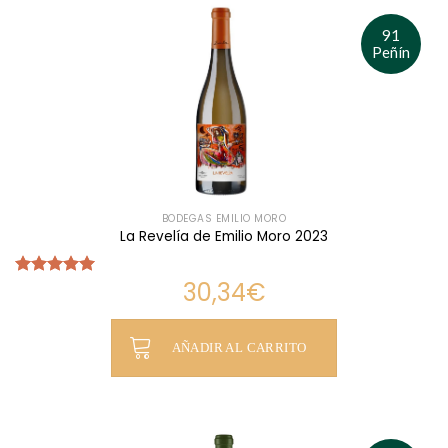
91
Peñín
BODEGAS EMILIO MORO
La Revelía de Emilio Moro 2023
30,34
€
Valorado
con
5.00
de 5
AÑADIR AL CARRITO