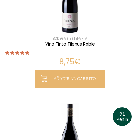
BODEGAS ESTEFANÍA
Vino Tinto Tilenus Roble
8,75
€
Valorado
con
4.75
de 5
AÑADIR AL CARRITO
91
Peñín