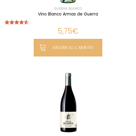
GUERRA BLANCO
Vino Blanco Armas de Guerra
5,75
€
Valorado
con
4.54
de 5
AÑADIR AL CARRITO