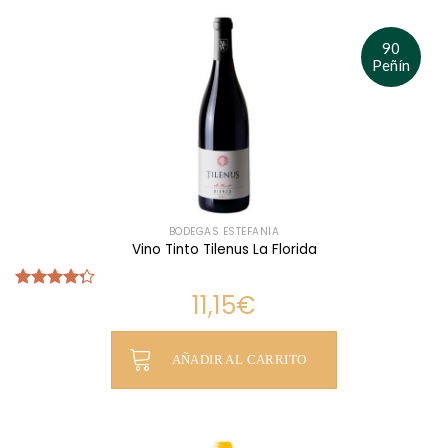
90
Peñín
BODEGAS ESTEFANÍA
Vino Tinto Tilenus La Florida
11,15
€
Valorado
con
4.25
de 5
AÑADIR AL CARRITO