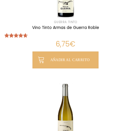
GUERRA TINTO
Vino Tinto Armas de Guerra Roble
6,75
€
Valorado
con
4.65
de 5
AÑADIR AL CARRITO