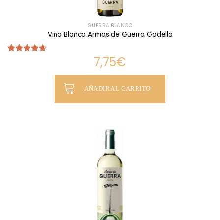
GUERRA BLANCO
Vino Blanco Armas de Guerra Godello
7,75
€
Valorado
con
4.63
de 5
AÑADIR AL CARRITO