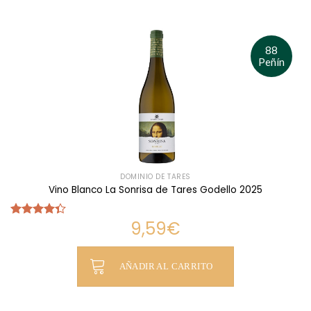
88
Peñín
DOMINIO DE TARES
Vino Blanco La Sonrisa de Tares Godello 2025
9,59
€
Valorado
con
4.33
de 5
AÑADIR AL CARRITO