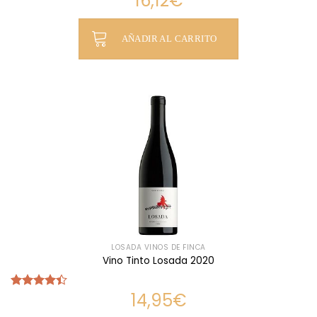
16,12
€
con
4.50
de 5
AÑADIR AL CARRITO
LOSADA VINOS DE FINCA
Vino Tinto Losada 2020
14,95
€
Valorado
con
4.42