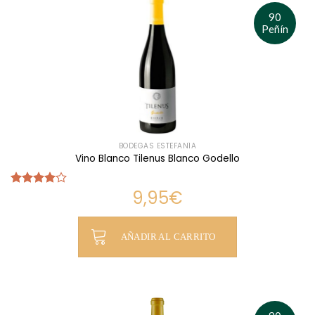
90
Peñín
BODEGAS ESTEFANÍA
Vino Blanco Tilenus Blanco Godello
9,95
€
Valorado
con
4.00
de 5
AÑADIR AL CARRITO