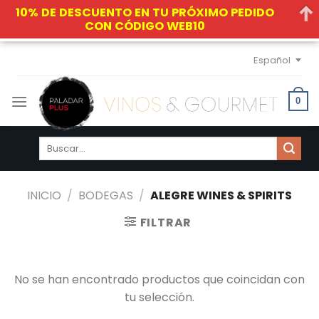
10% DE DESCUENTO EN TU PRÓXIMO PEDIDO
CON CÓDIGO WEB10
Skip
Español
to
content
0
Buscar
por:
INICIO
/
BODEGAS
/
ALEGRE WINES & SPIRITS
FILTRAR
No se han encontrado productos que coincidan con
tu selección.