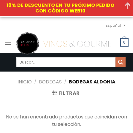
10% DE DESCUENTO EN TU PRÓXIMO PEDIDO
CON CÓDIGO WEB10
Skip
Español
to
content
0
Buscar
por:
INICIO
/
BODEGAS
/
BODEGAS ALDONIA
FILTRAR
No se han encontrado productos que coincidan con
tu selección.