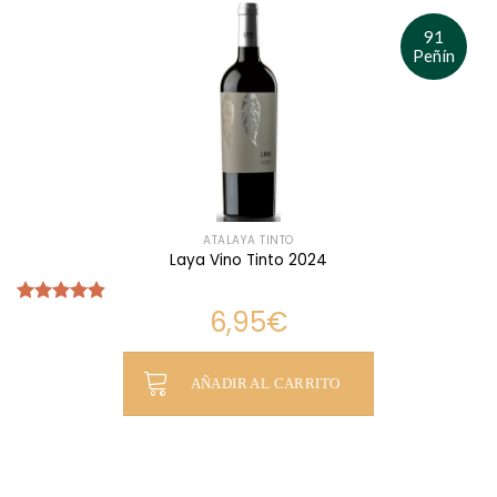
91
Peñín
ATALAYA TINTO
Laya Vino Tinto 2024
6,95
€
Valorado
con
4.83
de 5
AÑADIR AL CARRITO