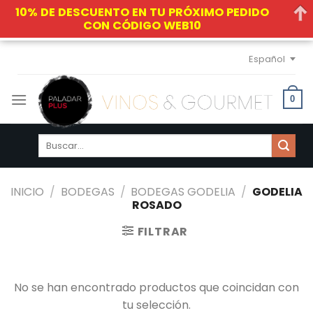
10% DE DESCUENTO EN TU PRÓXIMO PEDIDO
CON CÓDIGO WEB10
Skip
Español
to
content
0
Buscar
por:
INICIO
/
BODEGAS
/
BODEGAS GODELIA
/
GODELIA
ROSADO
FILTRAR
No se han encontrado productos que coincidan con
tu selección.