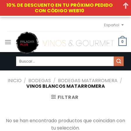
10% DE DESCUENTO EN TU PRÓXIMO PEDIDO
CON CÓDIGO WEB10
Skip
Español
to
content
0
Buscar
por:
INICIO
/
BODEGAS
/
BODEGAS MATARROMERA
/
VINOS BLANCOS MATARROMERA
FILTRAR
No se han encontrado productos que coincidan con
tu selección.