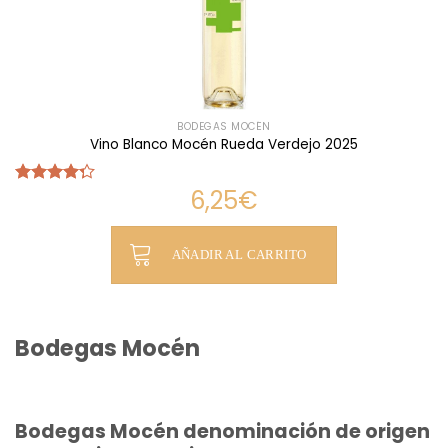
BODEGAS MOCÉN
Vino Blanco Mocén Rueda Verdejo 2025
6,25
€
Valorado
con
4.27
de 5
AÑADIR AL CARRITO
Bodegas Mocén
Bodegas Mocén denominación de origen