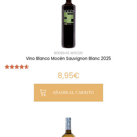
BODEGAS MOCÉN
Vino Blanco Mocén Sauvignon Blanc 2025
8,95
€
Valorado
con
4.60
de 5
AÑADIR AL CARRITO