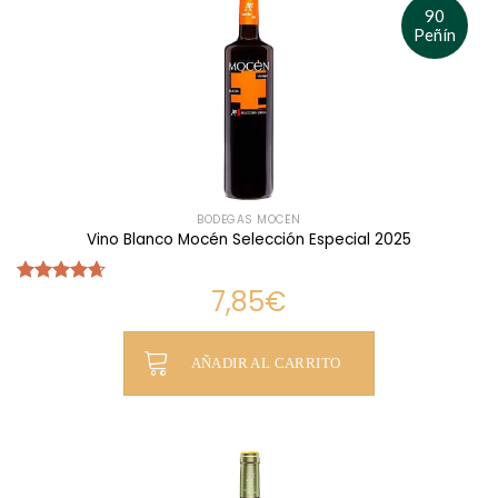
90
Peñín
BODEGAS MOCÉN
Vino Blanco Mocén Selección Especial 2025
7,85
€
Valorado
con
4.63
de 5
AÑADIR AL CARRITO