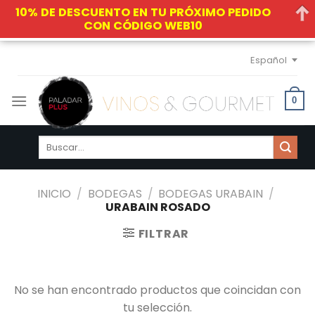
10% DE DESCUENTO EN TU PRÓXIMO PEDIDO
CON CÓDIGO WEB10
Skip
Español
to
content
0
Buscar
por:
INICIO
/
BODEGAS
/
BODEGAS URABAIN
/
URABAIN ROSADO
FILTRAR
No se han encontrado productos que coincidan con
tu selección.