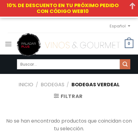
10% DE DESCUENTO EN TU PRÓXIMO PEDIDO
CON CÓDIGO WEB10
Skip
Español
to
content
0
Buscar
por:
INICIO
/
BODEGAS
/
BODEGAS VERDEAL
FILTRAR
No se han encontrado productos que coincidan con
tu selección.