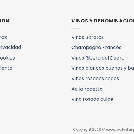
ION
VINOS Y DENOMINACIO
mos
Vinos Baratos
Privacidad
Champagne Francés
Cookies
Vinos Ribera del Duero
liente
Vinos blancos buenos y b
Vinos rosados secos
Ac la rodetta
Vino rosado dulce
Copyright 2026 ©
www.paladarp