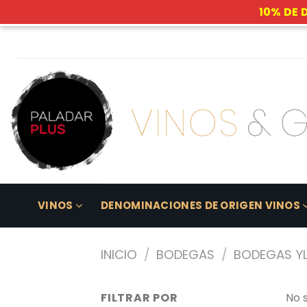
10% DE 
Skip
to
content
VINOS
DENOMINACIONES DE ORIGEN VINOS
INICIO
/
BODEGAS
/
BODEGAS YL
FILTRAR POR
No 