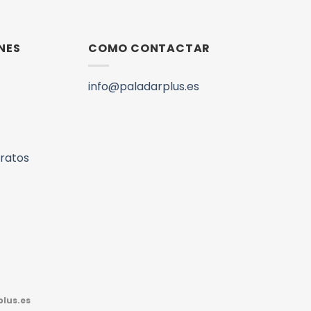
NES
COMO CONTACTAR
info@paladarplus.es
aratos
lus.es