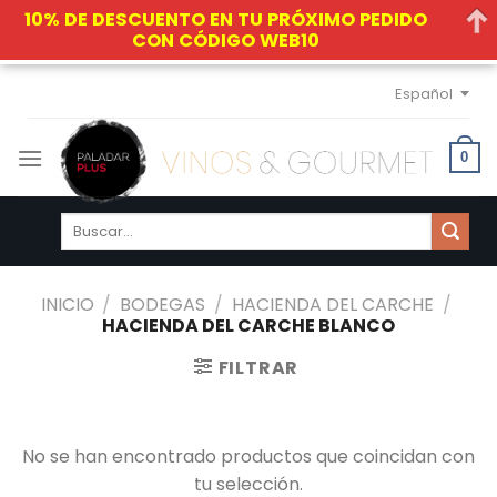
10% DE DESCUENTO EN TU PRÓXIMO PEDIDO
CON CÓDIGO WEB10
Skip
Español
to
content
0
Buscar
por:
INICIO
/
BODEGAS
/
HACIENDA DEL CARCHE
/
HACIENDA DEL CARCHE BLANCO
FILTRAR
No se han encontrado productos que coincidan con
tu selección.