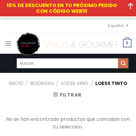
10% DE DESCUENTO EN TU PRÓXIMO PEDIDO
CON CÓDIGO WEB10
Skip
Español
to
content
0
Buscar
por:
INICIO
/
BODEGAS
/
LOESS VINO
/
LOESS TINTO
FILTRAR
No se han encontrado productos que coincidan con
tu selección.