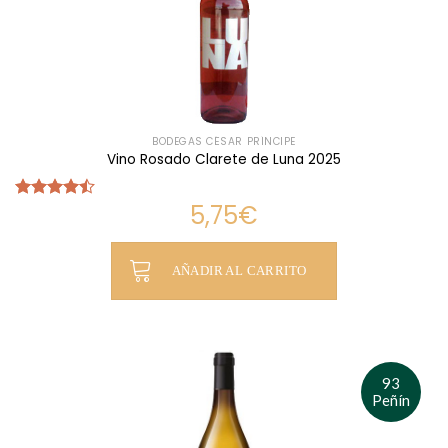
BODEGAS CÉSAR PRÍNCIPE
Vino Rosado Clarete de Luna 2025
5,75
€
Valorado
con
4.45
de 5
AÑADIR AL CARRITO
93
Peñín