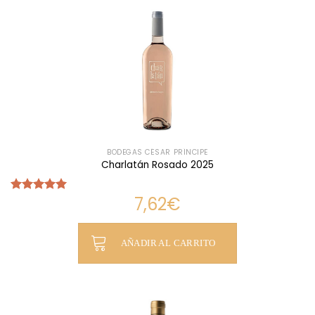
BODEGAS CÉSAR PRÍNCIPE
Charlatán Rosado 2025
7,62
€
Valorado
con
5.00
de 5
AÑADIR AL CARRITO