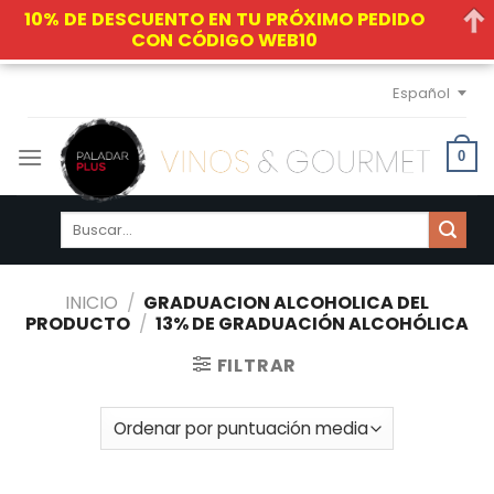
10% DE DESCUENTO EN TU PRÓXIMO PEDIDO
CON CÓDIGO WEB10
Skip
Español
to
content
0
Buscar
por:
INICIO
/
GRADUACION ALCOHOLICA DEL
PRODUCTO
/
13% DE GRADUACIÓN ALCOHÓLICA
FILTRAR