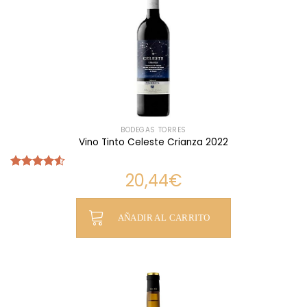
BODEGAS TORRES
Vino Tinto Celeste Crianza 2022
20,44
€
Valorado
con
4.50
de 5
AÑADIR AL CARRITO