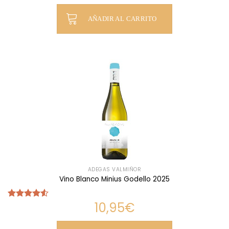
de 5
AÑADIR AL CARRITO
ADEGAS VALMIÑOR
Vino Blanco Minius Godello 2025
10,95
€
Valorado
con
4.53
de 5