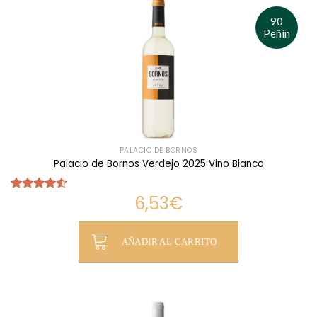
90
Peñín
PALACIO DE BORNOS
Palacio de Bornos Verdejo 2025 Vino Blanco
6,53
€
Valorado
con
4.50
de 5
AÑADIR AL CARRITO