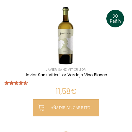
90
Peñín
JAVIER SANZ VITICULTOR
Javier Sanz Viticultor Verdejo Vino Blanco
11,58
€
Valorado
con
4.50
de 5
AÑADIR AL CARRITO