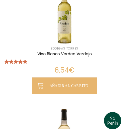
BODEGAS TORRES
Vino Blanco Verdeo Verdejo
6,54
€
Valorado
con
5.00
de 5
AÑADIR AL CARRITO
91
Peñín