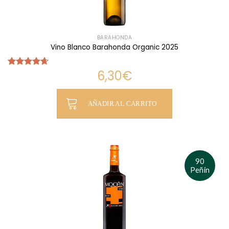
BARAHONDA
Vino Blanco Barahonda Organic 2025
6,30
€
Valorado
con
4.64
de 5
AÑADIR AL CARRITO
90
Peñín