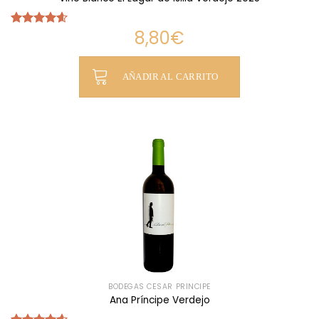
8,80
€
Valorado
con
4.58
de 5
AÑADIR AL CARRITO
BODEGAS CÉSAR PRÍNCIPE
Ana Príncipe Verdejo