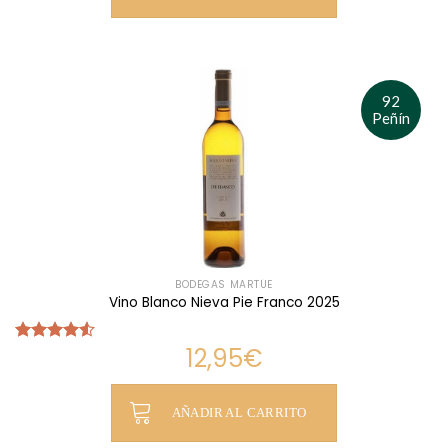
92
Peñín
BODEGAS MARTÚE
Vino Blanco Nieva Pie Franco 2025
12,95
€
Valorado
con
4.52
de 5
AÑADIR AL CARRITO