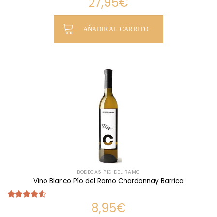
27,95
€
Valorado
con
4.54
de 5
AÑADIR AL CARRITO
BODEGAS PÍO DEL RAMO
Vino Blanco Pío del Ramo Chardonnay Barrica
8,95
€
Valorado
con
4.54