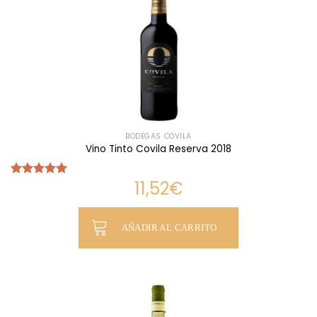
BODEGAS COVILA
Vino Tinto Covila Reserva 2018
11,52
€
Valorado
con
5.00
de 5
AÑADIR AL CARRITO