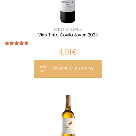
BODEGAS COVILA
Vino Tinto Covila Joven 2023
4,91
€
Valorado
con
4.67
de 5
AÑADIR AL CARRITO