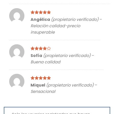
Valorado
Angélica
(propietario verificado)
–
con
5
de 5
Relación calidad-precio
insuperable
Valorado
Sofía
(propietario verificado)
–
con
4
de
Buena calidad
5
Valorado
Miquel
(propietario verificado)
–
con
5
de 5
Sensacional