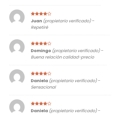
Valorado
Juan
(propietario verificado)
–
con
4
de
Repetiré
5
Valorado
Domingo
(propietario verificado)
–
con
4
de
Buena relación calidad-precio
5
Valorado
Daniela
(propietario verificado)
–
con
4
de
Sensacional
5
Valorado
Daniela
(propietario verificado)
–
con
4
de