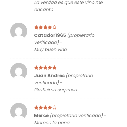
La verdad es que este vino me
5
encantó
Valorado
Catador1965
(propietario
con
4
de
verificado)
–
5
Muy buen vino
Valorado
Juan Andrés
(propietario
con
5
de 5
verificado)
–
Gratísima sorpresa
Valorado
Mercè
(propietario verificado)
–
con
4
de
Merece la pena
5