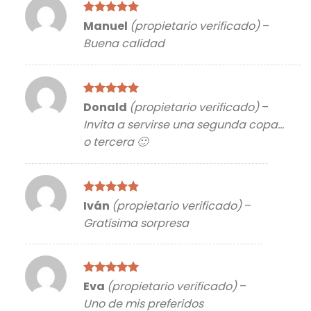
Valorado
Manuel
(propietario verificado)
–
con
5
de 5
Buena calidad
Valorado
Donald
(propietario verificado)
–
con
5
de 5
Invita a servirse una segunda copa…
o tercera 🙂
Valorado
Iván
(propietario verificado)
–
con
5
de 5
Gratísima sorpresa
Valorado
Eva
(propietario verificado)
–
con
5
de 5
Uno de mis preferidos