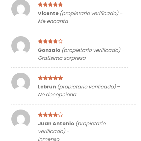
Valorado
Vicente
(propietario verificado)
–
con
5
de 5
Me encanta
Valorado
Gonzalo
(propietario verificado)
–
con
4
de
Gratísima sorpresa
5
Valorado
Lebrun
(propietario verificado)
–
con
5
de 5
No decepciona
Valorado
Juan Antonio
(propietario
con
4
de
verificado)
–
5
Inmenso