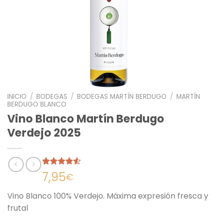
INICIO
/
BODEGAS
/
BODEGAS MARTÍN BERDUGO
/
MARTÍN
BERDUGO BLANCO
Vino Blanco Martín Berdugo
Verdejo 2025
Valorado
24
7,95
€
con
4.50
de 5 en
Vino Blanco 100% Verdejo. Máxima expresión fresca y
base a
valoraciones
frutal
de clientes