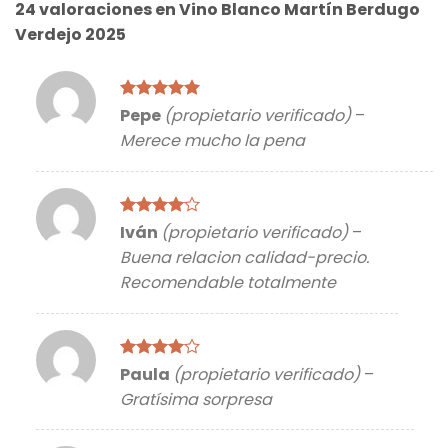
24 valoraciones en
Vino Blanco Martín Berdugo
Verdejo 2025
Valorado
Pepe
(propietario verificado)
–
con
5
de 5
Merece mucho la pena
Valorado
Iván
(propietario verificado)
–
con
4
de
Buena relacion calidad-precio.
5
Recomendable totalmente
Valorado
Paula
(propietario verificado)
–
con
4
de
Gratísima sorpresa
5