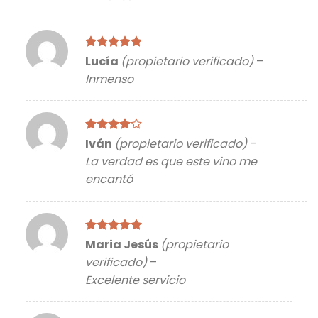
Valorado
Lucía
(propietario verificado)
–
con
5
de 5
Inmenso
Valorado
Iván
(propietario verificado)
–
con
4
de
La verdad es que este vino me
5
encantó
Valorado
Maria Jesús
(propietario
con
5
de 5
verificado)
–
Excelente servicio