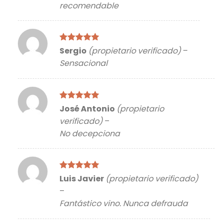
recomendable
Valorado
Sergio
(propietario verificado)
–
con
5
de 5
Sensacional
Valorado
José Antonio
(propietario
con
5
de 5
verificado)
–
No decepciona
Valorado
Luis Javier
(propietario verificado)
con
5
de 5
–
Fantástico vino. Nunca defrauda