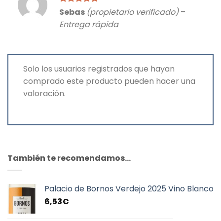
Valorado
Sebas
(propietario verificado)
–
con
5
de 5
Entrega rápida
Solo los usuarios registrados que hayan
comprado este producto pueden hacer una
valoración.
También te recomendamos…
Palacio de Bornos Verdejo 2025 Vino Blanco
6,53
€