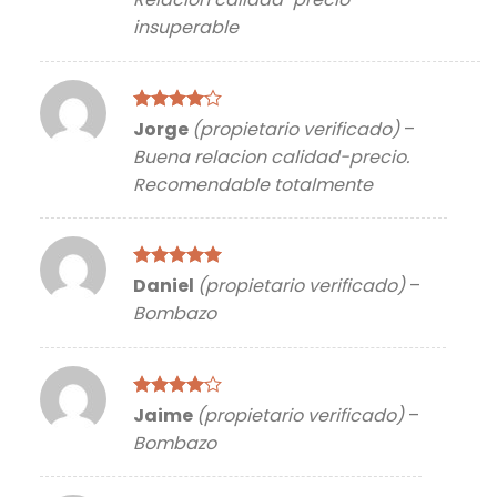
5
insuperable
Valorado
Jorge
(propietario verificado)
–
con
4
de
Buena relacion calidad-precio.
5
Recomendable totalmente
Valorado
Daniel
(propietario verificado)
–
con
5
de 5
Bombazo
Valorado
Jaime
(propietario verificado)
–
con
4
de
Bombazo
5