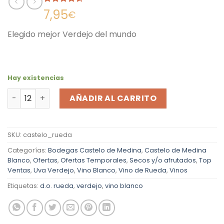
Valorado
25
7,95
€
con
4.52
de 5 en
Elegido mejor Verdejo del mundo
base a
valoraciones
de clientes
Hay existencias
Castelo de Medina Verdejo 2025 Vino Blanco cantidad
AÑADIR AL CARRITO
SKU:
castelo_rueda
Categorías:
Bodegas Castelo de Medina
,
Castelo de Medina
Blanco
,
Ofertas
,
Ofertas Temporales
,
Secos y/o afrutados
,
Top
Ventas
,
Uva Verdejo
,
Vino Blanco
,
Vino de Rueda
,
Vinos
Etiquetas:
d.o. rueda
,
verdejo
,
vino blanco