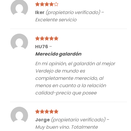
Valorado
Iker
(propietario verificado)
–
con
4
de
Excelente servicio
5
Valorado
HU76
–
con
5
de 5
Merecido galardón
En mi opinión, el galardón al mejor
Verdejo de mundo es
completamente merecido, al
menos en cuanto a la relación
calidad-precio que posee
Valorado
Jorge
(propietario verificado)
–
con
5
de 5
Muy buen vino. Totalmente