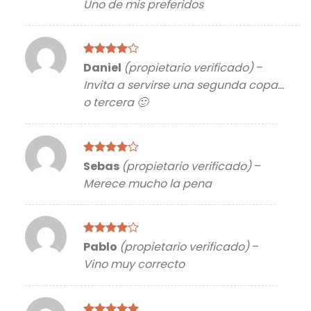
Uno de mis preferidos
Valorado
Daniel
(propietario verificado)
–
con
4
de
Invita a servirse una segunda copa…
5
o tercera 🙂
Valorado
Sebas
(propietario verificado)
–
con
4
de
Merece mucho la pena
5
Valorado
Pablo
(propietario verificado)
–
con
4
de
Vino muy correcto
5