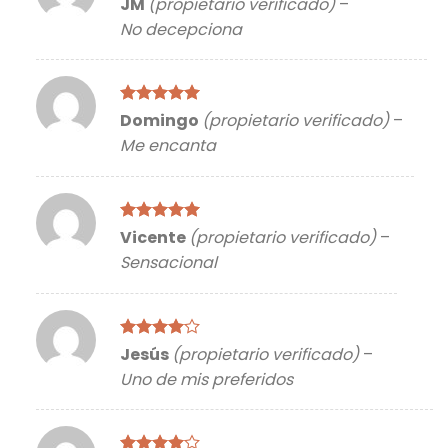
JM
(propietario verificado)
–
con
5
de 5
No decepciona
Valorado
Domingo
(propietario verificado)
–
con
5
de 5
Me encanta
Valorado
Vicente
(propietario verificado)
–
con
5
de 5
Sensacional
Valorado
Jesús
(propietario verificado)
–
con
4
de
Uno de mis preferidos
5