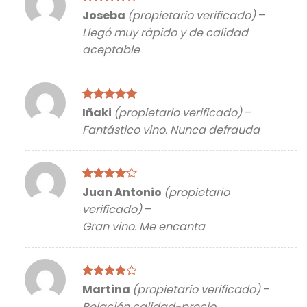
Valorado
Joseba
(propietario verificado)
–
con
4
de
Llegó muy rápido y de calidad
5
aceptable
Valorado
Iñaki
(propietario verificado)
–
con
5
de 5
Fantástico vino. Nunca defrauda
Valorado
Juan Antonio
(propietario
con
4
de
verificado)
–
5
Gran vino. Me encanta
Valorado
Martina
(propietario verificado)
–
con
4
de
Relación calidad-precio