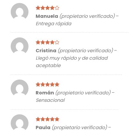
Valorado
Manuela
(propietario verificado)
–
con
4
de
Entrega rápida
5
Valorado
Cristina
(propietario verificado)
–
con
4
de
Llegó muy rápido y de calidad
5
aceptable
Valorado
Román
(propietario verificado)
–
con
5
de 5
Sensacional
Valorado
Paula
(propietario verificado)
–
con
5
de 5